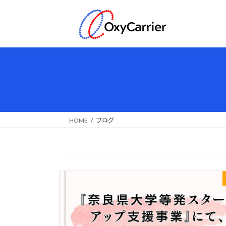
コ
ナ
ン
ビ
テ
ゲ
ン
ー
ツ
シ
へ
ョ
ス
ン
キ
に
ッ
移
プ
動
HOME
ブログ